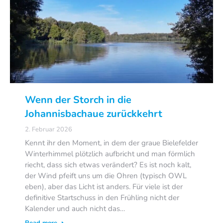
Wenn der Storch in die
Johannisbachaue zurückkehrt
2. Februar 2026
Kennt ihr den Moment, in dem der graue Bielefelder
Winterhimmel plötzlich aufbricht und man förmlich
riecht, dass sich etwas verändert? Es ist noch kalt,
der Wind pfeift uns um die Ohren (typisch OWL
eben), aber das Licht ist anders. Für viele ist der
definitive Startschuss in den Frühling nicht der
Kalender und auch nicht das…
Read more