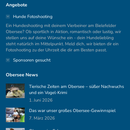
Angebote
opens
opens
in
in
Hunde Fotoshooting
new
new
Ein Hundeshooting mit deinem Vierbeiner am Bielefelder
window
window
Obersee? Ob sportlich in Aktion, romantisch oder lustig, wir
stellen uns auf deine Wünsche ein - dein Hundeliebling
steht natürlich im Mittelpunkt. Meld dich, wir bieten dir ein
Fotoshooting zu der Uhrzeit die dir am Besten passt.
Sponsoren gesucht
Obersee News
Tierische Zeiten am Obersee – süßer Nachwuchs
und ein Vogel-Krimi
1. Juni 2026
Das war unser großes Obersee-Gewinnspiel
7. März 2026