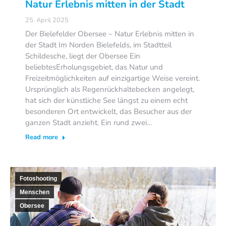
Natur Erlebnis mitten in der Stadt
25. April 2025
Der Bielefelder Obersee – Natur Erlebnis mitten in
der Stadt Im Norden Bielefelds, im Stadtteil
Schildesche, liegt der Obersee Ein
beliebtesErholungsgebiet, das Natur und
Freizeitmöglichkeiten auf einzigartige Weise vereint.
Ursprünglich als Regenrückhaltebecken angelegt,
hat sich der künstliche See längst zu einem echt
besonderen Ort entwickelt, das Besucher aus der
ganzen Stadt anzieht. Ein rund zwei…
Read more
Fotoshooting
Menschen
Obersee