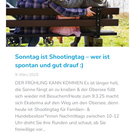
Sonntag ist Shootingtag – wer ist
spontan und gut drauf :)
9. März 2025
DER FRÜHLING KANN KOMMEN Es ist länger hell,
die Sonne fängt an zu knallen & der Obersee füllt
sich wieder mit Besuchern!Heute zum 9.3.25 macht
sich Ekaterina auf den Weg um den Obersee, denn
heute ist: Shootingtag für Familien- &
Hundebesitzer*innen Nachmittags zwischen 10-12
Uhr dreht Sie ihre Runden und schaut, ob Sie
freiwillige vor…