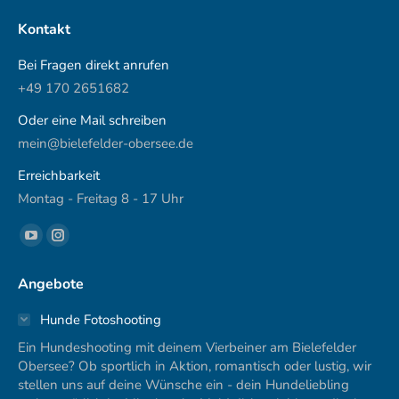
Kontakt
Bei Fragen direkt anrufen
+49 170 2651682
Oder eine Mail schreiben
mein@bielefelder-obersee.de
Erreichbarkeit
Montag - Freitag 8 - 17 Uhr
Finden Sie uns auf:
YouTube
Instagram
page
page
Angebote
opens
opens
in
in
Hunde Fotoshooting
new
new
Ein Hundeshooting mit deinem Vierbeiner am Bielefelder
window
window
Obersee? Ob sportlich in Aktion, romantisch oder lustig, wir
stellen uns auf deine Wünsche ein - dein Hundeliebling