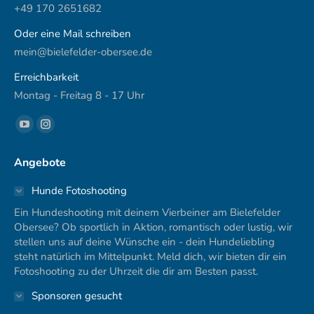
+49 170 2651682
Oder eine Mail schreiben
mein@bielefelder-obersee.de
Erreichbarkeit
Montag - Freitag 8 - 17 Uhr
Finden Sie uns auf:
YouTube
Instagram
page
page
Angebote
opens
opens
in
in
Hunde Fotoshooting
new
new
Ein Hundeshooting mit deinem Vierbeiner am Bielefelder
window
window
Obersee? Ob sportlich in Aktion, romantisch oder lustig, wir
stellen uns auf deine Wünsche ein - dein Hundeliebling
steht natürlich im Mittelpunkt. Meld dich, wir bieten dir ein
Fotoshooting zu der Uhrzeit die dir am Besten passt.
Sponsoren gesucht