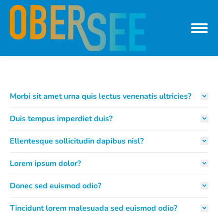
Morbi sit amet urna quis lectus venenatis ultricies?
Duis tempus imperdiet duis?
Ellentesque sollicitudin dapibus nisl?
Lorem ipsum dolor?
Donec sed euismod odio?
Tincidunt lorem malesuada sed euismod odio?