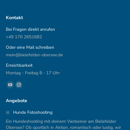
Kontakt
Bei Fragen direkt anrufen
+49 170 2651682
Oder eine Mail schreiben
mein@bielefelder-obersee.de
Erreichbarkeit
Montag - Freitag 8 - 17 Uhr
Finden Sie uns auf:
YouTube
Instagram
page
page
Angebote
opens
opens
in
in
Hunde Fotoshooting
new
new
Ein Hundeshooting mit deinem Vierbeiner am Bielefelder
window
window
Obersee? Ob sportlich in Aktion, romantisch oder lustig, wir